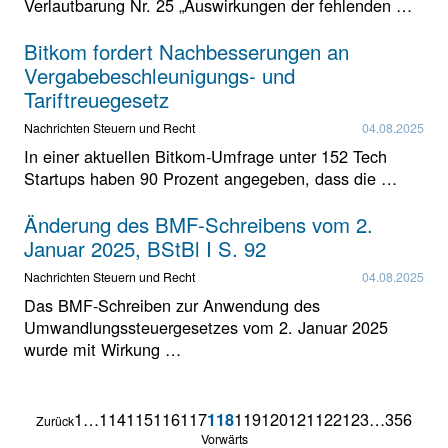
Verlautbarung Nr. 25 „Auswirkungen der fehlenden …
Bitkom fordert Nachbesserungen an
Vergabebeschleunigungs- und
Tariftreuegesetz
Nachrichten Steuern und Recht
04.08.2025
In einer aktuellen Bitkom-Umfrage unter 152 Tech
Startups haben 90 Prozent angegeben, dass die …
Änderung des BMF-Schreibens vom 2.
Januar 2025, BStBl I S. 92
Nachrichten Steuern und Recht
04.08.2025
Das BMF-Schreiben zur Anwendung des
Umwandlungssteuergesetzes vom 2. Januar 2025
wurde mit Wirkung …
1
…
114
115
116
117
119
120
121
122
123
…
356
118
Zurück
Vorwärts