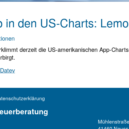
 in den US-Charts: Lemon
tionen
limmt derzeit die US-amerikanischen App-Charts: 
birgt.
 Datev
tenschutzerklärung
euerberatung
Mühlenstraße
41460 Neuss