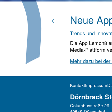
Neue App
Trends und Innova
Die App Lemon8 erk
Media-Plattform ver
Mehr dazu bei der
Kontakt
Impressum
Da
Dörnbrack St
Columbusstraße 26
40549 Düsseldorf